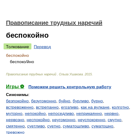
Правописание трудных наречий
беспокойно
Толкование
Перевод
беспокойно
беспок
о/
йно
Правописание трудных наречий
.
Ольга Ушакова
.
2015
.
Игры ⚽
Поможем решить контрольную работу
Синонимы
:
безпокойно
,
безугомонно
,
буйно
,
бурливо
,
бурно
,
встревоженно
,
встрепанно
,
егозливо
,
как на вулкане
,
колготно
,
муторно
,
непокойно
,
непоседливо
,
неприкаянно
,
нервно
,
нервозно
,
неспокойно
,
неугомонно
,
неуспокоенно
,
смутно
,
смятенно
,
суетливо
,
суетно
,
суматошливо
,
суматошно
,
тревожно