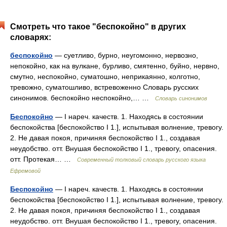
Смотреть что такое "беспокойно" в других
словарях:
беспокойно
— суетливо, бурно, неугомонно, нервозно,
непокойно, как на вулкане, бурливо, смятенно, буйно, нервно,
смутно, неспокойно, суматошно, неприкаянно, колготно,
тревожно, суматошливо, встревоженно Словарь русских
синонимов. беспокойно неспокойно,… …
Словарь синонимов
Беспокойно
— I нареч. качеств. 1. Находясь в состоянии
беспокойства [беспокойство I 1.], испытывая волнение, тревогу.
2. Не давая покоя, причиняя беспокойство I 1., создавая
неудобство. отт. Внушая беспокойство I 1., тревогу, опасения.
отт. Протекая… …
Современный толковый словарь русского языка
Ефремовой
Беспокойно
— I нареч. качеств. 1. Находясь в состоянии
беспокойства [беспокойство I 1.], испытывая волнение, тревогу.
2. Не давая покоя, причиняя беспокойство I 1., создавая
неудобство. отт. Внушая беспокойство I 1., тревогу, опасения.