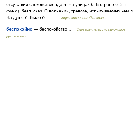
отсутствии спокойствия где л. На улицах б. В стране б. 3. в
функц. безл. сказ. О волнении, тревоге, испытываемых кем л.
На душе б. Было б.… …
Энциклопедический словарь
беспокойно
— беспокойство …
Словарь-тезаурус синонимов
русской речи